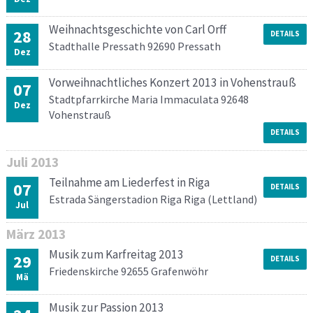
Weihnachtsgeschichte von Carl Orff
28
DETAILS
Stadthalle Pressath 92690 Pressath
Dez
Vorweihnachtliches Konzert 2013 in Vohenstrauß
07
Stadtpfarrkirche Maria Immaculata 92648
Dez
Vohenstrauß
DETAILS
Juli
2013
Teilnahme am Liederfest in Riga
07
DETAILS
Estrada Sängerstadion Riga Riga (Lettland)
Jul
März
2013
Musik zum Karfreitag 2013
29
DETAILS
Friedenskirche 92655 Grafenwöhr
Mä
Musik zur Passion 2013