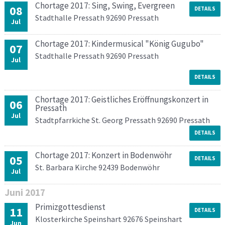
Chortage 2017: Sing, Swing, Evergreen
08
DETAILS
Stadthalle Pressath 92690 Pressath
Jul
Chortage 2017: Kindermusical "König Gugubo"
07
Stadthalle Pressath 92690 Pressath
Jul
DETAILS
Chortage 2017: Geistliches Eröffnungskonzert in
06
Pressath
Jul
Stadtpfarrkiche St. Georg Pressath 92690 Pressath
DETAILS
Chortage 2017: Konzert in Bodenwöhr
05
DETAILS
St. Barbara Kirche 92439 Bodenwöhr
Jul
Juni
2017
Primizgottesdienst
11
DETAILS
Klosterkirche Speinshart 92676 Speinshart
Jun