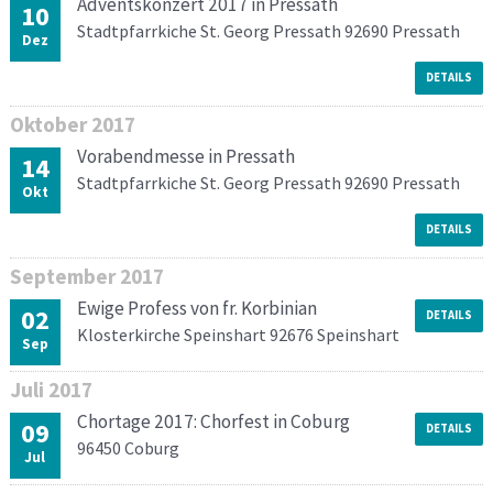
Adventskonzert 2017 in Pressath
10
Stadtpfarrkiche St. Georg Pressath 92690 Pressath
Dez
DETAILS
Oktober
2017
Vorabendmesse in Pressath
14
Stadtpfarrkiche St. Georg Pressath 92690 Pressath
Okt
DETAILS
September
2017
Ewige Profess von fr. Korbinian
02
DETAILS
Klosterkirche Speinshart 92676 Speinshart
Sep
Juli
2017
Chortage 2017: Chorfest in Coburg
09
DETAILS
96450 Coburg
Jul