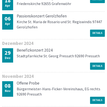
18
Friedenskirche 92655 Grafenwöhr
Apr
Passionskonzert Gerolzhofen
06
Kirche St. Maria de Rosario und St. Regiswindis 97447
Apr
Gerolzhofen
DETAILS
Dezember
2024
Benefizkonzert 2024
29
Stadtpfarrkiche St. Georg Pressath 92690 Pressath
Dez
DETAILS
November
2024
Offene Probe
08
Bürgermeister-Hans-Ficker-Vereinshaus, EG rechts
Nov
92690 Pressath
DETAILS