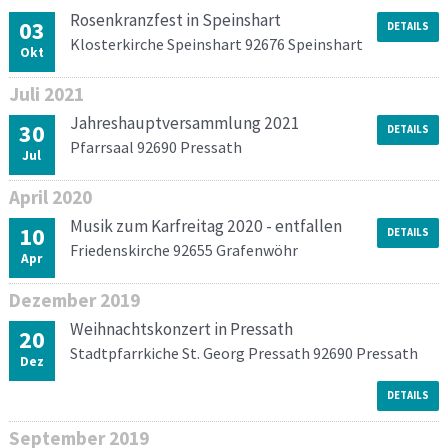
Rosenkranzfest in Speinshart
03
DETAILS
Klosterkirche Speinshart 92676 Speinshart
Okt
Juli
2021
Jahreshauptversammlung 2021
30
DETAILS
Pfarrsaal 92690 Pressath
Jul
April
2020
Musik zum Karfreitag 2020 - entfallen
10
DETAILS
Friedenskirche 92655 Grafenwöhr
Apr
Dezember
2019
Weihnachtskonzert in Pressath
20
Stadtpfarrkiche St. Georg Pressath 92690 Pressath
Dez
DETAILS
September
2019