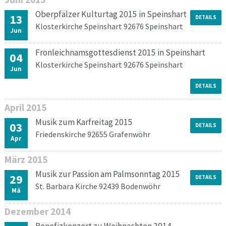
Oberpfälzer Kulturtag 2015 in Speinshart
13
DETAILS
Klosterkirche Speinshart 92676 Speinshart
Jun
Fronleichnamsgottesdienst 2015 in Speinshart
04
Klosterkirche Speinshart 92676 Speinshart
Jun
DETAILS
April
2015
Musik zum Karfreitag 2015
03
DETAILS
Friedenskirche 92655 Grafenwöhr
Apr
März
2015
Musik zur Passion am Palmsonntag 2015
29
DETAILS
St. Barbara Kirche 92439 Bodenwöhr
Mä
Dezember
2014