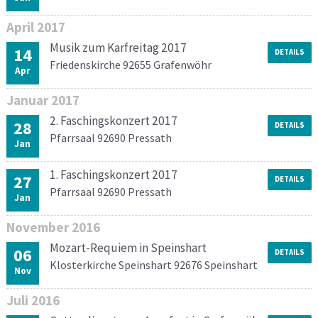
April
2017
Musik zum Karfreitag 2017
14
DETAILS
Friedenskirche 92655 Grafenwöhr
Apr
Januar
2017
2. Faschingskonzert 2017
28
DETAILS
Pfarrsaal 92690 Pressath
Jan
1. Faschingskonzert 2017
27
DETAILS
Pfarrsaal 92690 Pressath
Jan
November
2016
Mozart-Requiem in Speinshart
06
DETAILS
Klosterkirche Speinshart 92676 Speinshart
Nov
Juli
2016