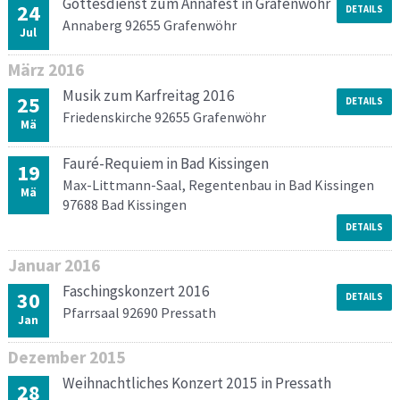
Gottesdienst zum Annafest in Grafenwöhr
24
DETAILS
Annaberg 92655 Grafenwöhr
Jul
März
2016
Musik zum Karfreitag 2016
25
DETAILS
Friedenskirche 92655 Grafenwöhr
Mä
Fauré-Requiem in Bad Kissingen
19
Max-Littmann-Saal, Regentenbau in Bad Kissingen
Mä
97688 Bad Kissingen
DETAILS
Januar
2016
Faschingskonzert 2016
30
DETAILS
Pfarrsaal 92690 Pressath
Jan
Dezember
2015
Weihnachtliches Konzert 2015 in Pressath
28