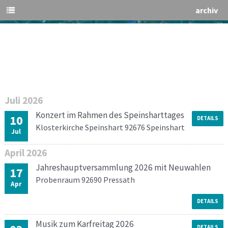
archiv
Juli
2026
Konzert im Rahmen des Speinsharttages
10
DETAILS
Klosterkirche Speinshart 92676 Speinshart
Jul
April
2026
Jahreshauptversammlung 2026 mit Neuwahlen
17
Probenraum 92690 Pressath
Apr
DETAILS
Musik zum Karfreitag 2026
DETAILS