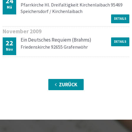
24
Pfarrkirche Hl. Dreifaltigkeit Kirchenlaibach 95469
Mä
Speichersdorf / Kirchenlaibach
DETAILS
November
2009
Ein Deutsches Requiem (Brahms)
22
DETAILS
Friedenskirche 92655 Grafenwöhr
Nov
ZURÜCK